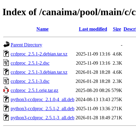
Index of /canaima/pool/main/c/
Name
Last modified
Size
Descr
Parent Directory
-
ccdproc_2.5.1-2.debian.tar.xz
2025-11-09 13:16
4.6K
ccdproc_2.5.1-2.dsc
2025-11-09 13:16
2.3K
ccdproc_2.5.1-3.debian.tar.xz
2026-01-28 18:28
4.6K
ccdproc_2.5.1-3.dsc
2026-01-28 18:28
2.3K
ccdproc_2.5.1.orig.tar.gz
2025-08-20 08:26
579K
python3-ccdproc_2.1.0-4_all.deb
2024-08-13 13:43
275K
python3-ccdproc_2.5.1-2_all.deb
2025-11-09 13:36
271K
python3-ccdproc_2.5.1-3_all.deb
2026-01-28 18:49
271K