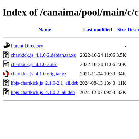
Index of /canaima/pool/main/c/c
Name
Last modified
Size
Descr
Parent Directory
-
chartkick.js_4.1.0-2.debian.tar.xz
2022-10-24 11:06
3.5K
chartkick.js_4.1.0-2.dsc
2022-10-24 11:06
2.0K
chartkick.js_4.1.0.orig.tar.gz
2021-11-04 10:39
34K
libjs-chartkick.js_2.1.0-2.1_all.deb
2024-08-13 13:43
11K
libjs-chartkick.js_4.1.0-2_all.deb
2024-12-07 09:53
32K