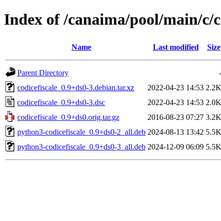
Index of /canaima/pool/main/c/c
Name
Last modified
Size
Parent Directory
codicefiscale_0.9+ds0-3.debian.tar.xz
2022-04-23 14:53
2.2
codicefiscale_0.9+ds0-3.dsc
2022-04-23 14:53
2.0
codicefiscale_0.9+ds0.orig.tar.gz
2016-08-23 07:27
3.2
python3-codicefiscale_0.9+ds0-2_all.deb
2024-08-13 13:42
5.5
python3-codicefiscale_0.9+ds0-3_all.deb
2024-12-09 06:09
5.5