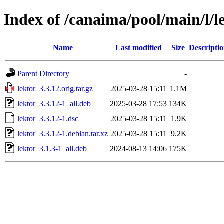
Index of /canaima/pool/main/l/l
Name
Last modified
Size
Descripti
Parent Directory
-
lektor_3.3.12.orig.tar.gz
2025-03-28 15:11
1.1M
lektor_3.3.12-1_all.deb
2025-03-28 17:53
134K
lektor_3.3.12-1.dsc
2025-03-28 15:11
1.9K
lektor_3.3.12-1.debian.tar.xz
2025-03-28 15:11
9.2K
lektor_3.1.3-1_all.deb
2024-08-13 14:06
175K