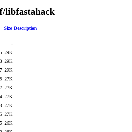
f/libfastahack
Size
Description
-
5
29K
3
29K
7
29K
5
27K
7
27K
4
27K
3
27K
5
27K
5
26K
9
26K