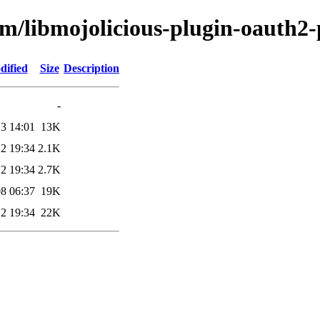
bm/libmojolicious-plugin-oauth2-
dified
Size
Description
-
3 14:01
13K
2 19:34
2.1K
2 19:34
2.7K
8 06:37
19K
2 19:34
22K