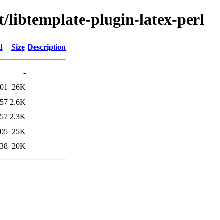
t/libtemplate-plugin-latex-perl
d
Size
Description
-
:01
26K
:57
2.6K
:57
2.3K
:05
25K
:38
20K