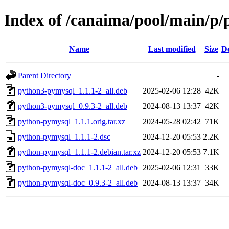
Index of /canaima/pool/main/p
Name
Last modified
Size
De
Parent Directory
-
python3-pymysql_1.1.1-2_all.deb
2025-02-06 12:28
42K
python3-pymysql_0.9.3-2_all.deb
2024-08-13 13:37
42K
python-pymysql_1.1.1.orig.tar.xz
2024-05-28 02:42
71K
python-pymysql_1.1.1-2.dsc
2024-12-20 05:53
2.2K
python-pymysql_1.1.1-2.debian.tar.xz
2024-12-20 05:53
7.1K
python-pymysql-doc_1.1.1-2_all.deb
2025-02-06 12:31
33K
python-pymysql-doc_0.9.3-2_all.deb
2024-08-13 13:37
34K