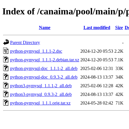
Index of /canaima/pool/main/p
Name
Last modified
Size
De
Parent Directory
-
python-pymysql_1.1.1-2.dsc
2024-12-20 05:53
2.2K
python-pymysql_1.1.1-2.debian.tar.xz
2024-12-20 05:53
7.1K
python-pymysql-doc_1.1.1-2_all.deb
2025-02-06 12:31
33K
python-pymysql-doc_0.9.3-2_all.deb
2024-08-13 13:37
34K
python3-pymysql_1.1.1-2_all.deb
2025-02-06 12:28
42K
python3-pymysql_0.9.3-2_all.deb
2024-08-13 13:37
42K
python-pymysql_1.1.1.orig.tar.xz
2024-05-28 02:42
71K