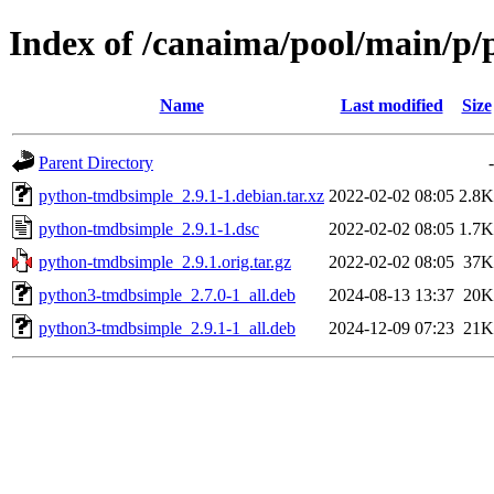
Index of /canaima/pool/main/p
Name
Last modified
Size
Parent Directory
-
python-tmdbsimple_2.9.1-1.debian.tar.xz
2022-02-02 08:05
2.8K
python-tmdbsimple_2.9.1-1.dsc
2022-02-02 08:05
1.7K
python-tmdbsimple_2.9.1.orig.tar.gz
2022-02-02 08:05
37K
python3-tmdbsimple_2.7.0-1_all.deb
2024-08-13 13:37
20K
python3-tmdbsimple_2.9.1-1_all.deb
2024-12-09 07:23
21K