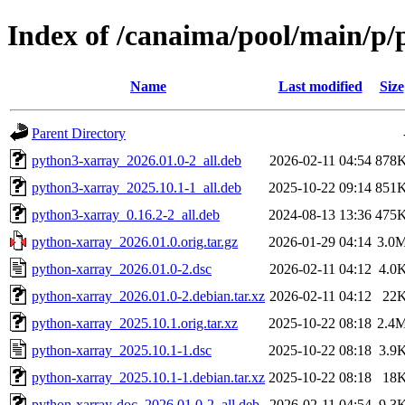
Index of /canaima/pool/main/p/
Name
Last modified
Size
Parent Directory
python3-xarray_2026.01.0-2_all.deb
2026-02-11 04:54
878
python3-xarray_2025.10.1-1_all.deb
2025-10-22 09:14
851
python3-xarray_0.16.2-2_all.deb
2024-08-13 13:36
475
python-xarray_2026.01.0.orig.tar.gz
2026-01-29 04:14
3.0
python-xarray_2026.01.0-2.dsc
2026-02-11 04:12
4.0
python-xarray_2026.01.0-2.debian.tar.xz
2026-02-11 04:12
22
python-xarray_2025.10.1.orig.tar.xz
2025-10-22 08:18
2.4
python-xarray_2025.10.1-1.dsc
2025-10-22 08:18
3.9
python-xarray_2025.10.1-1.debian.tar.xz
2025-10-22 08:18
18
python-xarray-doc_2026.01.0-2_all.deb
2026-02-11 04:54
9.3