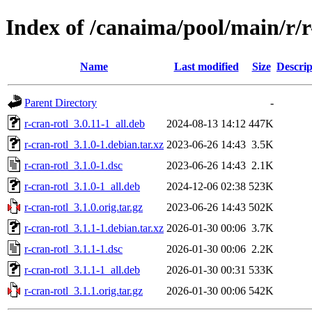
Index of /canaima/pool/main/r/r
Name
Last modified
Size
Descrip
Parent Directory
-
r-cran-rotl_3.0.11-1_all.deb
2024-08-13 14:12
447K
r-cran-rotl_3.1.0-1.debian.tar.xz
2023-06-26 14:43
3.5K
r-cran-rotl_3.1.0-1.dsc
2023-06-26 14:43
2.1K
r-cran-rotl_3.1.0-1_all.deb
2024-12-06 02:38
523K
r-cran-rotl_3.1.0.orig.tar.gz
2023-06-26 14:43
502K
r-cran-rotl_3.1.1-1.debian.tar.xz
2026-01-30 00:06
3.7K
r-cran-rotl_3.1.1-1.dsc
2026-01-30 00:06
2.2K
r-cran-rotl_3.1.1-1_all.deb
2026-01-30 00:31
533K
r-cran-rotl_3.1.1.orig.tar.gz
2026-01-30 00:06
542K