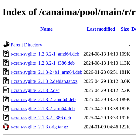
Index of /canaima/pool/main/r/r
Name
Last modified
Size
De
Parent Directory
-
r-cran-svglite_1.2.3.2-1_amd64.deb
2024-08-13 14:13
109K
r-cran-svglite_1.2.3.2-1_i386.deb
2024-08-13 14:13
113K
r-cran-svglite_2.1.3-2+b1_arm64.deb
2026-01-23 06:51
181K
r-cran-svglite_2.1.3-2.debian.tar.xz
2025-04-29 13:12
3.0K
r-cran-svglite_2.1.3-2.dsc
2025-04-29 13:12
2.2K
r-cran-svglite_2.1.3-2_amd64.deb
2025-04-29 13:33
189K
r-cran-svglite_2.1.3-2_arm64.deb
2025-04-29 13:38
182K
r-cran-svglite_2.1.3-2_i386.deb
2025-04-29 13:33
192K
r-cran-svglite_2.1.3.orig.tar.gz
2024-01-09 04:46
122K