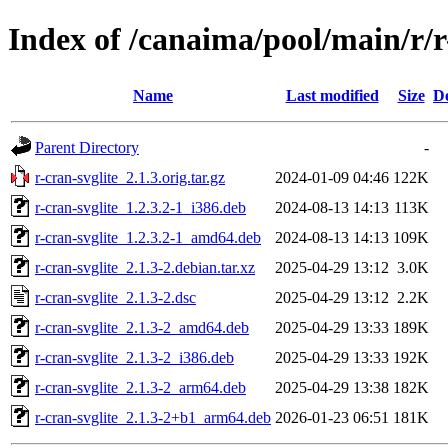
Index of /canaima/pool/main/r/r
Name
Last modified
Size
De
Parent Directory
-
r-cran-svglite_2.1.3.orig.tar.gz
2024-01-09 04:46
122K
r-cran-svglite_1.2.3.2-1_i386.deb
2024-08-13 14:13
113K
r-cran-svglite_1.2.3.2-1_amd64.deb
2024-08-13 14:13
109K
r-cran-svglite_2.1.3-2.debian.tar.xz
2025-04-29 13:12
3.0K
r-cran-svglite_2.1.3-2.dsc
2025-04-29 13:12
2.2K
r-cran-svglite_2.1.3-2_amd64.deb
2025-04-29 13:33
189K
r-cran-svglite_2.1.3-2_i386.deb
2025-04-29 13:33
192K
r-cran-svglite_2.1.3-2_arm64.deb
2025-04-29 13:38
182K
r-cran-svglite_2.1.3-2+b1_arm64.deb
2026-01-23 06:51
181K