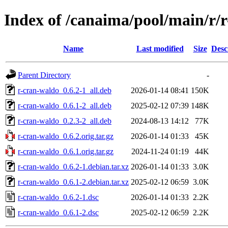
Index of /canaima/pool/main/r/
Name
Last modified
Size
Desc
Parent Directory
-
r-cran-waldo_0.6.2-1_all.deb
2026-01-14 08:41
150K
r-cran-waldo_0.6.1-2_all.deb
2025-02-12 07:39
148K
r-cran-waldo_0.2.3-2_all.deb
2024-08-13 14:12
77K
r-cran-waldo_0.6.2.orig.tar.gz
2026-01-14 01:33
45K
r-cran-waldo_0.6.1.orig.tar.gz
2024-11-24 01:19
44K
r-cran-waldo_0.6.2-1.debian.tar.xz
2026-01-14 01:33
3.0K
r-cran-waldo_0.6.1-2.debian.tar.xz
2025-02-12 06:59
3.0K
r-cran-waldo_0.6.2-1.dsc
2026-01-14 01:33
2.2K
r-cran-waldo_0.6.1-2.dsc
2025-02-12 06:59
2.2K