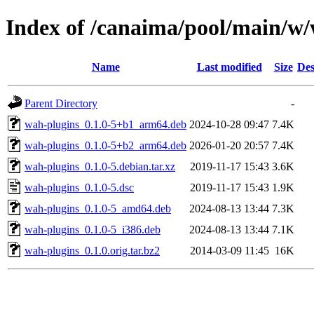
Index of /canaima/pool/main/w
Name
Last modified
Size
Des
Parent Directory
-
wah-plugins_0.1.0-5+b1_arm64.deb
2024-10-28 09:47
7.4K
wah-plugins_0.1.0-5+b2_arm64.deb
2026-01-20 20:57
7.4K
wah-plugins_0.1.0-5.debian.tar.xz
2019-11-17 15:43
3.6K
wah-plugins_0.1.0-5.dsc
2019-11-17 15:43
1.9K
wah-plugins_0.1.0-5_amd64.deb
2024-08-13 13:44
7.3K
wah-plugins_0.1.0-5_i386.deb
2024-08-13 13:44
7.1K
wah-plugins_0.1.0.orig.tar.bz2
2014-03-09 11:45
16K