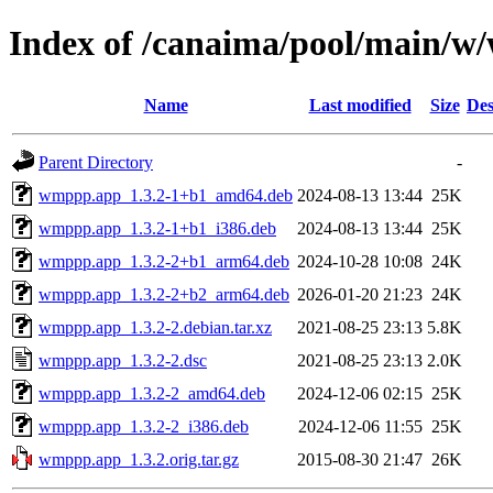
Index of /canaima/pool/main/
Name
Last modified
Size
Des
Parent Directory
-
wmppp.app_1.3.2-1+b1_amd64.deb
2024-08-13 13:44
25K
wmppp.app_1.3.2-1+b1_i386.deb
2024-08-13 13:44
25K
wmppp.app_1.3.2-2+b1_arm64.deb
2024-10-28 10:08
24K
wmppp.app_1.3.2-2+b2_arm64.deb
2026-01-20 21:23
24K
wmppp.app_1.3.2-2.debian.tar.xz
2021-08-25 23:13
5.8K
wmppp.app_1.3.2-2.dsc
2021-08-25 23:13
2.0K
wmppp.app_1.3.2-2_amd64.deb
2024-12-06 02:15
25K
wmppp.app_1.3.2-2_i386.deb
2024-12-06 11:55
25K
wmppp.app_1.3.2.orig.tar.gz
2015-08-30 21:47
26K