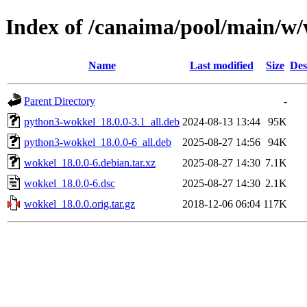
Index of /canaima/pool/main/w
Name
Last modified
Size
Des
Parent Directory
-
python3-wokkel_18.0.0-3.1_all.deb
2024-08-13 13:44
95K
python3-wokkel_18.0.0-6_all.deb
2025-08-27 14:56
94K
wokkel_18.0.0-6.debian.tar.xz
2025-08-27 14:30
7.1K
wokkel_18.0.0-6.dsc
2025-08-27 14:30
2.1K
wokkel_18.0.0.orig.tar.gz
2018-12-06 06:04
117K