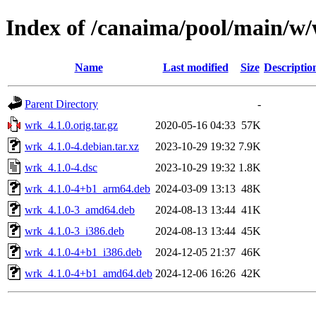
Index of /canaima/pool/main/w
Name
Last modified
Size
Descriptio
Parent Directory
-
wrk_4.1.0.orig.tar.gz
2020-05-16 04:33
57K
wrk_4.1.0-4.debian.tar.xz
2023-10-29 19:32
7.9K
wrk_4.1.0-4.dsc
2023-10-29 19:32
1.8K
wrk_4.1.0-4+b1_arm64.deb
2024-03-09 13:13
48K
wrk_4.1.0-3_amd64.deb
2024-08-13 13:44
41K
wrk_4.1.0-3_i386.deb
2024-08-13 13:44
45K
wrk_4.1.0-4+b1_i386.deb
2024-12-05 21:37
46K
wrk_4.1.0-4+b1_amd64.deb
2024-12-06 16:26
42K