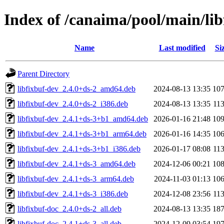
Index of /canaima/pool/main/libf
Name
Last modified
Si
Parent Directory
libfixbuf-dev_2.4.0+ds-2_amd64.deb
2024-08-13 13:35
10
libfixbuf-dev_2.4.0+ds-2_i386.deb
2024-08-13 13:35
11
libfixbuf-dev_2.4.1+ds-3+b1_amd64.deb
2026-01-16 21:48
10
libfixbuf-dev_2.4.1+ds-3+b1_arm64.deb
2026-01-16 14:35
10
libfixbuf-dev_2.4.1+ds-3+b1_i386.deb
2026-01-17 08:08
11
libfixbuf-dev_2.4.1+ds-3_amd64.deb
2024-12-06 00:21
10
libfixbuf-dev_2.4.1+ds-3_arm64.deb
2024-11-03 01:13
10
libfixbuf-dev_2.4.1+ds-3_i386.deb
2024-12-08 23:56
11
libfixbuf-doc_2.4.0+ds-2_all.deb
2024-08-13 13:35
18
libfixbuf-doc_2.4.1+ds-3_all.deb
2024-12-09 03:54
19